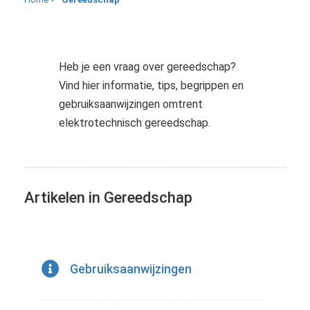
s kan de
e niet
oneren.
Heb je een vraag over gereedschap?
stieken
Vind hier informatie, tips, begrippen en
ische
gebruiksaanwijzingen omtrent
s worden
elektrotechnisch gereedschap.
kt om
em
tie te
elen over
drag van
Artikelen in Gereedschap
zoeker op
site.
ting
Gebruiksaanwijzingen
ingcookies
 gebruikt
oekers te