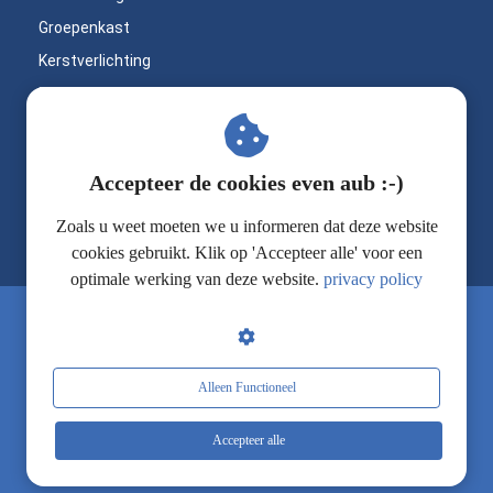
Groepenkast
Kerstverlichting
Bouwlampen
LED inbouwspots
Buitenverlichting
Op zoek naar
Accepteer de cookies even aub :-)
Badkamerverlichting
professioneel materiaal
Praktische werktips
Zoals u weet moeten we u informeren dat deze website
voor jouw klus?
cookies gebruikt. Klik op 'Accepteer alle' voor een
Ontdek Elektroshop, dé webshop
optimale werking van deze website.
privacy policy
voor hoogwaardige elektromaterialen
en deskundig advies. Alles wat je
nodig hebt om jouw klus te klaren!
Alleen Functioneel
Bezoek onze webshop!
Accepteer alle