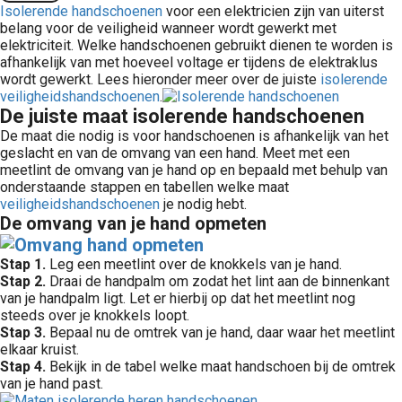
Isolerende handschoenen
voor een elektricien zijn van uiterst
 op de
belang voor de veiligheid wanneer wordt gewerkt met
e. Hierdoor
elektriciteit. Welke handschoenen gebruikt dienen te worden is
 website-
afhankelijk van met hoeveel voltage er tijdens de elektraklus
wordt gewerkt. Lees hieronder meer over de juiste
isolerende
ren
veiligheidshandschoenen
.
nte
De juiste maat isolerende handschoenen
enties
De maat die nodig is voor handschoenen is afhankelijk van het
gebaseerd
geslacht en van de omvang van een hand. Meet met een
 gedrag van
meetlint de omvang van je hand op en bepaald met behulp van
onderstaande stappen en tabellen welke maat
ezoeker.
veiligheidshandschoenen
je nodig hebt.
De omvang van je hand opmeten
uren
Stap 1.
Leg een meetlint over de knokkels van je hand.
Stap 2.
Draai de handpalm om zodat het lint aan de binnenkant
van je handpalm ligt. Let er hierbij op dat het meetlint nog
steeds over je knokkels loopt.
Stap 3.
Bepaal nu de omtrek van je hand, daar waar het meetlint
elkaar kruist.
Stap 4.
Bekijk in de tabel welke maat handschoen bij de omtrek
van je hand past.