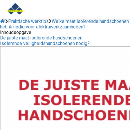
Praktische werktips
Welke maat isolerende handschoenen
heb ik nodig voor elektrawerkzaamheden?
Inhoudsopgave
ngen
De juiste maat isolerende handschoenen
 policy
Isolerende veiligheidshandschoenen nodig?
ioneel
onele
s zijn
kelijk om
bsite te
ken. Ze
 gebruikt
asisfuncties
der deze