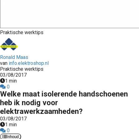
s kan de
e niet
oneren.
stieken
Praktische werktips
ische
s worden
kt om
Ronald Maas
em
van
info.elektroshop.nl
Praktische werktips
tie te
03/08/2017
elen over
1 min
drag van
0
zoeker op
Welke maat isolerende handschoenen
site.
heb ik nodig voor
elektrawerkzaamheden?
ting
03/08/2017
ingcookies
1 min
 gebruikt
0
oekers te
Inhoud