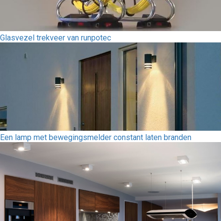
Glasvezel trekveer van runpotec
Een lamp met bewegingsmelder constant laten branden