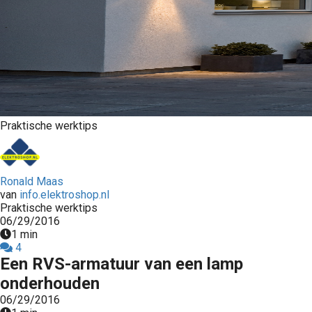
s kan de
e niet
oneren.
stieken
ische
s worden
kt om
Praktische werktips
em
tie te
elen over
Ronald Maas
drag van
van
info.elektroshop.nl
zoeker op
Praktische werktips
06/29/2016
site.
1 min
4
ting
Een RVS-armatuur van een lamp
ingcookies
onderhouden
 gebruikt
06/29/2016
oekers te