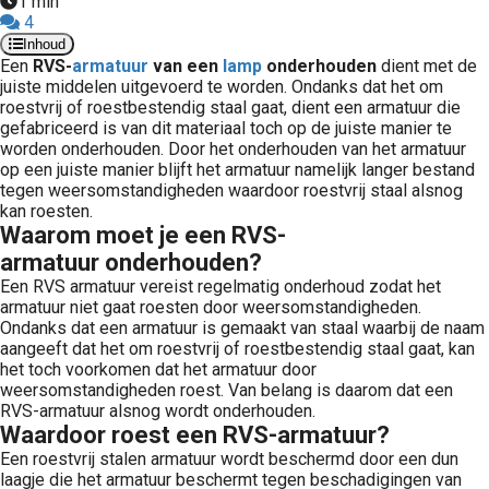
1 min
 op de
4
e. Hierdoor
Inhoud
Een
RVS-
armatuur
van
een
lamp
onderhouden
dient met de
 website-
juiste middelen uitgevoerd te worden. Ondanks dat het om
ren
roestvrij of roestbestendig staal gaat, dient een armatuur die
nte
gefabriceerd is van dit materiaal toch op de juiste manier te
worden onderhouden. Door het onderhouden van het armatuur
enties
op een juiste manier blijft het armatuur namelijk langer bestand
gebaseerd
tegen weersomstandigheden waardoor roestvrij staal alsnog
 gedrag van
kan roesten.
ezoeker.
Waarom moet je een RVS-
armatuur onderhouden?
Een RVS armatuur vereist regelmatig onderhoud zodat het
uren
armatuur niet gaat roesten door weersomstandigheden.
Ondanks dat een armatuur is gemaakt van staal waarbij de naam
aangeeft dat het om roestvrij of roestbestendig staal gaat, kan
het toch voorkomen dat het armatuur door
weersomstandigheden roest. Van belang is daarom dat een
RVS-armatuur alsnog wordt onderhouden.
Waardoor roest een RVS-armatuur?
Een roestvrij stalen armatuur wordt beschermd door een dun
laagje die het armatuur beschermt tegen beschadigingen van