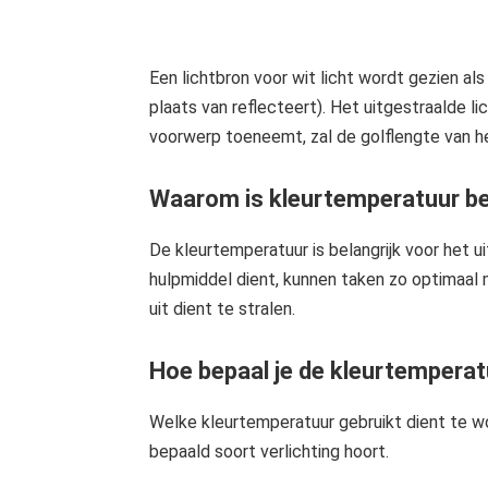
edrag van deze
ezoeker.
Een lichtbron voor wit licht wordt gezien a
Voorkeuren opslaan
plaats van reflecteert). Het uitgestraalde 
voorwerp toeneemt, zal de golflengte van h
Waarom is kleurtemperatuur be
De kleurtemperatuur is belangrijk voor het u
hulpmiddel dient, kunnen taken zo optimaal
uit dient te stralen.
Hoe bepaal je de kleurtempera
Welke kleurtemperatuur gebruikt dient te wo
bepaald soort verlichting hoort.