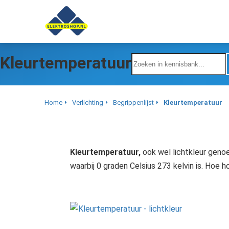
anoniem
nformatie te
erzamelen over
et gedrag van een
ezoeker op de
Kleurtemperatuur
ebsite.
Marketing
Home
Verlichting
Begrippenlijst
Kleurtemperatuur
arketingcookies
orden gebruikt
m bezoekers te
olgen op de
Kleurtemperatuur,
ook wel lichtkleur genoe
ebsite. Hierdoor
waarbij 0 graden Celsius 273 kelvin is. Hoe 
unnen website-
igenaren
elevante
dvertenties tonen
ebaseerd op het