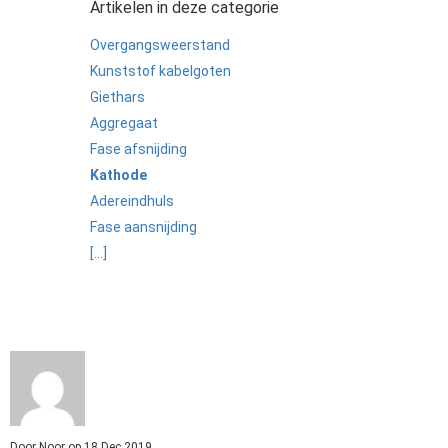
Artikelen in deze categorie
 op de
e. Hierdoor
Overgangsweerstand
 website-
Kunststof kabelgoten
ren
Giethars
nte
Aggregaat
enties
Fase afsnijding
gebaseerd
Kathode
 gedrag van
Adereindhuls
ezoeker.
Fase aansnijding
[...]
uren
Door
Noor
op
18 Dec 2019