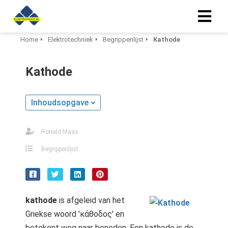
Home
Elektrotechniek
Begrippenlijst
Kathode
ngen
Kathode
 policy
Inhoudsopgave
ioneel
Ronald Maas
onele
s zijn
Begrippenlijst
kelijk om
bsite te
ken. Ze
 gebruikt
kathode
is afgeleid van het
asisfuncties
Griekse woord 'κάθοδος' en
der deze
betekent weg naar beneden. Een kathode is de