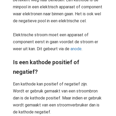
s kan de
minpool in een elektrisch apparaat of component
e niet
waar elektronen naar binnen gaan. Het is ook wel
oneren.
de negatieve pool in een elektrische cel.
stieken
ische
Elektrische stroom moet een apparaat of
s worden
component eerst in gaan voordat de stroom er
kt om
weer uit kan. Dit gebeurt via de
anode
.
em
tie te
Is een kathode positief of
elen over
drag van
negatief?
zoeker op
site.
Een kathode kan positief of negatief zijn.
Wordt er gebruik gemaakt van een stroombron
ting
dan is de kathode positief. Maar indien er gebruik
ingcookies
wordt gemaakt van een stroomverbruiker dan is
 gebruikt
de kathode negatief.
oekers te