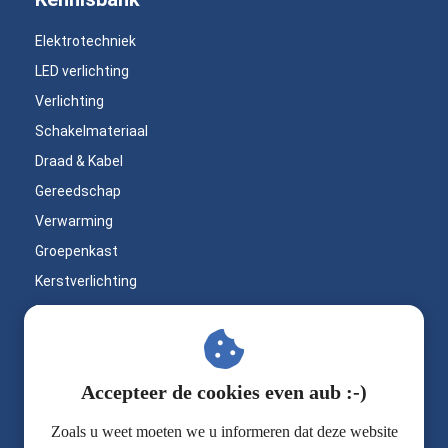
Elektrotechniek
LED verlichting
Verlichting
Schakelmateriaal
Draad & Kabel
Gereedschap
Verwarming
Groepenkast
Kerstverlichting
Bouwlampen
LED inbouwspots
Buitenverlichting
Op zoek naar
Accepteer de cookies even aub :-)
Badkamerverlichting
professioneel materiaal
Praktische werktips
Zoals u weet moeten we u informeren dat deze website
voor jouw klus?