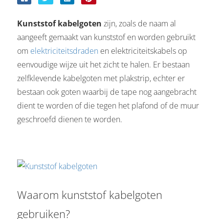
s kan de
e niet
Kunststof kabelgoten
zijn, zoals de naam al
oneren.
aangeeft gemaakt van kunststof en worden gebruikt
stieken
om
elektriciteitsdraden
en elektriciteitskabels op
ische
eenvoudige wijze uit het zicht te halen. Er bestaan
s worden
zelfklevende kabelgoten met plakstrip, echter er
kt om
bestaan ook goten waarbij de tape nog aangebracht
em
dient te worden of die tegen het plafond of de muur
tie te
geschroefd dienen te worden.
elen over
drag van
zoeker op
site.
ting
Waarom kunststof kabelgoten
ingcookies
 gebruikt
gebruiken?
oekers te