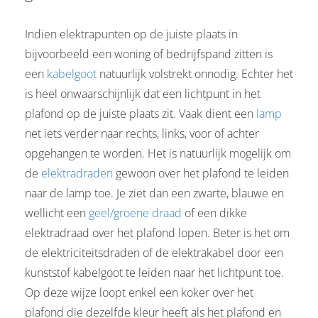
 op de
e. Hierdoor
Indien elektrapunten op de juiste plaats in
 website-
bijvoorbeeld een woning of bedrijfspand zitten is
ren
een
kabelgoot
natuurlijk volstrekt onnodig. Echter het
nte
is heel onwaarschijnlijk dat een lichtpunt in het
enties
plafond op de juiste plaats zit. Vaak dient een
lamp
gebaseerd
 gedrag van
net iets verder naar rechts, links, voor of achter
ezoeker.
opgehangen te worden. Het is natuurlijk mogelijk om
de
elektradraden
gewoon over het plafond te leiden
naar de lamp toe. Je ziet dan een zwarte, blauwe en
uren
wellicht een
geel/groene draad
of een dikke
elektradraad over het plafond lopen. Beter is het om
de elektriciteitsdraden of de elektrakabel door een
kunststof kabelgoot te leiden naar het lichtpunt toe.
Op deze wijze loopt enkel een koker over het
plafond die dezelfde kleur heeft als het plafond en