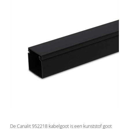
De Canalit 952218 kabelgoot is een kunststof goot