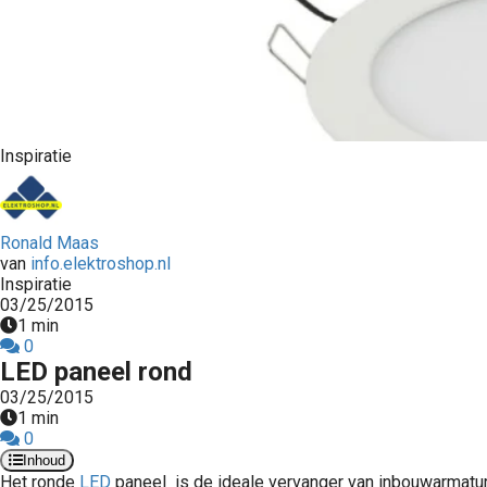
edrag van deze
ezoeker.
Voorkeuren opslaan
Inspiratie
Ronald Maas
van
info.elektroshop.nl
Inspiratie
03/25/2015
1 min
0
LED paneel rond
03/25/2015
1 min
0
Inhoud
Het ronde
LED
paneel is de ideale vervanger van inbouwarmatu