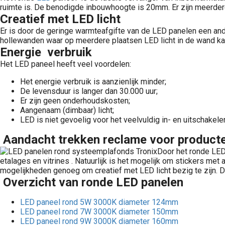
ruimte is. De benodigde inbouwhoogte is 20mm. Er zijn meerdere
Creatief met LED licht
Er is door de geringe warmteafgifte van de LED panelen een an
hollewanden waar op meerdere plaatsen LED licht in de wand k
Energie verbruik
Het LED paneel heeft veel voordelen:
Het energie verbruik is aanzienlijk minder;
De levensduur is langer dan 30.000 uur;
Er zijn geen onderhoudskosten;
Aangenaam (dimbaar) licht;
LED is niet gevoelig voor het veelvuldig in- en uitschake
Aandacht trekken reclame voor product
Door het ronde LED
etalages en vitrines . Natuurlijk is het mogelijk om stickers me
mogelijkheden genoeg om creatief met LED licht bezig te zijn. 
Overzicht van ronde LED panelen
LED paneel rond 5W 3000K diameter 124mm
LED paneel rond 7W 3000K diameter 150mm
LED paneel rond 9W 3000K diameter 160mm