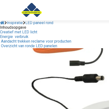
anoniem
nformatie te
erzamelen over
et gedrag van een
Inspiratie
LED paneel rond
Inhoudsopgave
ezoeker op de
Creatief met LED licht
ebsite.
Energie verbruik
Aandacht trekken reclame voor producten
Marketing
Overzicht van ronde LED panelen
arketingcookies
orden gebruikt
m bezoekers te
olgen op de
ebsite. Hierdoor
unnen website-
igenaren
elevante
dvertenties tonen
ebaseerd op het