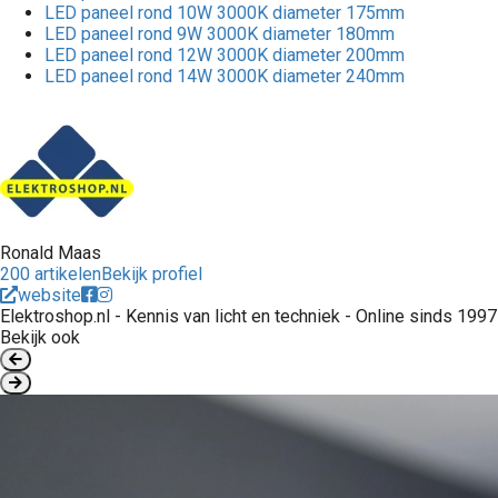
LED paneel rond 10W 3000K diameter 175mm
LED paneel rond 9W 3000K diameter 180mm
LED paneel rond 12W 3000K diameter 200mm
LED paneel rond 14W 3000K diameter 240mm
Ronald Maas
200 artikelen
Bekijk profiel
website
Elektroshop.nl - Kennis van licht en techniek - Online sinds 1997
Bekijk ook