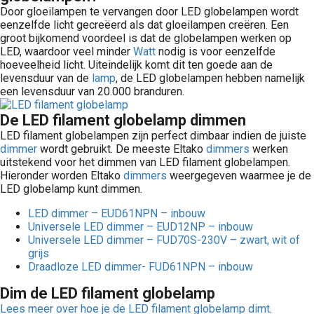
Door gloeilampen te vervangen door LED globelampen wordt
eenzelfde licht gecreëerd als dat gloeilampen creëren. Een
groot bijkomend voordeel is dat de globelampen werken op
LED, waardoor veel minder
Watt
nodig is voor eenzelfde
hoeveelheid licht. Uiteindelijk komt dit ten goede aan de
levensduur van de
lamp
, de LED globelampen hebben namelijk
een levensduur van 20.000 branduren.
De LED filament globelamp dimmen
LED filament globelampen zijn perfect dimbaar indien de juiste
dimmer
wordt gebruikt. De meeste Eltako
dimmers
werken
uitstekend voor het dimmen van LED filament globelampen.
Hieronder worden Eltako
dimmers
weergegeven waarmee je de
LED globelamp kunt dimmen.
LED dimmer – EUD61NPN – inbouw
Universele LED dimmer – EUD12NP – inbouw
Universele LED dimmer – FUD70S-230V – zwart, wit of
grijs
Draadloze LED dimmer- FUD61NPN – inbouw
Dim de LED filament globelamp
Lees meer over hoe je de LED filament globelamp dimt
.