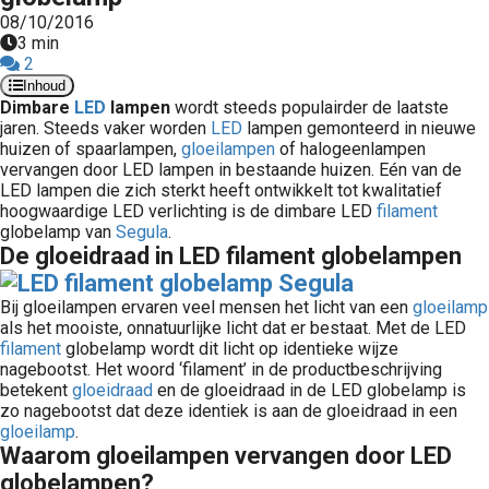
 op de
08/10/2016
3 min
e. Hierdoor
2
 website-
Inhoud
ren
Dimbare
LED
lampen
wordt steeds populairder de laatste
nte
jaren. Steeds vaker worden
LED
lampen gemonteerd in nieuwe
huizen of spaarlampen,
gloeilampen
of halogeenlampen
enties
vervangen door LED lampen in bestaande huizen. Eén van de
gebaseerd
LED lampen die zich sterkt heeft ontwikkelt tot kwalitatief
 gedrag van
hoogwaardige LED verlichting is de dimbare LED
filament
ezoeker.
globelamp van
Segula
.
De gloeidraad in LED filament globelampen
uren
Bij gloeilampen ervaren veel mensen het licht van een
gloeilamp
als het mooiste, onnatuurlijke licht dat er bestaat. Met de LED
filament
globelamp wordt dit licht op identieke wijze
nagebootst. Het woord ‘filament’ in de productbeschrijving
betekent
gloeidraad
en de gloeidraad in de LED globelamp is
zo nagebootst dat deze identiek is aan de gloeidraad in een
gloeilamp
.
Waarom gloeilampen vervangen door LED
globelampen?