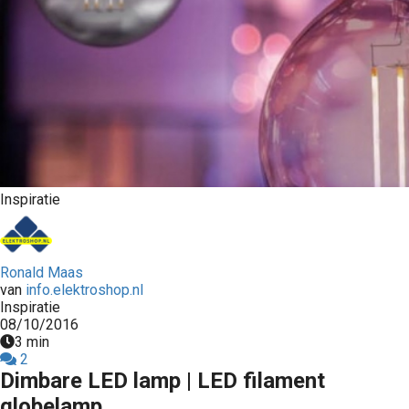
s kan de
e niet
oneren.
stieken
ische
s worden
kt om
em
Inspiratie
tie te
elen over
drag van
zoeker op
Ronald Maas
van
info.elektroshop.nl
site.
Inspiratie
08/10/2016
ting
3 min
2
ingcookies
Dimbare LED lamp | LED filament
 gebruikt
globelamp
oekers te