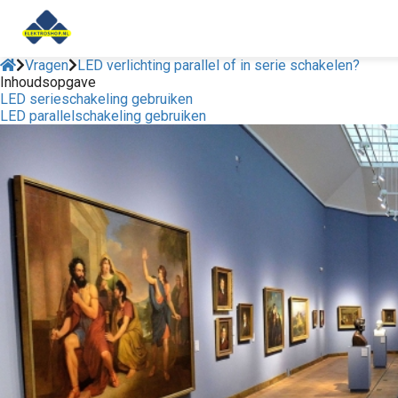
Vragen
LED verlichting parallel of in serie schakelen?
Inhoudsopgave
LED serieschakeling gebruiken
ngen
LED parallelschakeling gebruiken
 policy
ioneel
onele
s zijn
kelijk om
bsite te
ken. Ze
 gebruikt
asisfuncties
der deze