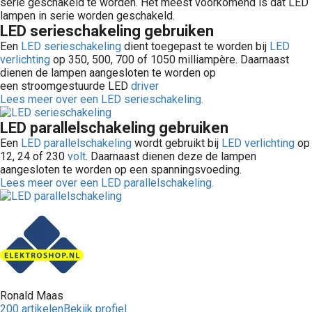
serie geschakeld te worden. Het meest voorkomend is dat LED
 op de
lampen in serie worden geschakeld.
LED serieschakeling gebruiken
e. Hierdoor
 website-
Een
LED serieschakeling
dient toegepast te worden bij
LED
verlichting
op 350, 500, 700 of 1050 milliampère. Daarnaast
ren
dienen de lampen aangesloten te worden op
nte
een stroomgestuurde LED
driver
enties
Lees meer over een LED serieschakeling.
gebaseerd
LED parallelschakeling gebruiken
 gedrag van
Een
LED parallelschakeling
wordt gebruikt bij
LED verlichting
op
ezoeker.
12, 24 of 230
volt
. Daarnaast dienen deze de lampen
aangesloten te worden op een spanningsvoeding.
Lees meer over een LED parallelschakeling.
uren
Ronald Maas
200 artikelen
Bekijk profiel