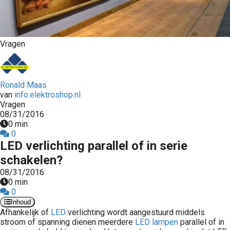
s kan de
e niet
oneren.
Vragen
stieken
ische
s worden
Ronald Maas
kt om
van
info.elektroshop.nl
em
Vragen
08/31/2016
tie te
0 min
elen over
0
drag van
LED verlichting parallel of in serie
zoeker op
schakelen?
site.
08/31/2016
0 min
ting
0
ingcookies
Inhoud
Afhankelijk of
LED
verlichting wordt aangestuurd middels
 gebruikt
stroom of spanning dienen meerdere
LED
lampen
parallel of in
oekers te