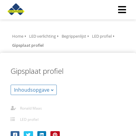
ngen
Home
LED verlichting
Begrippenlijst
LED profiel
 policy
Gipsplaat profiel
Gipsplaat profiel
ioneel
onele
s zijn
Inhoudsopgave
kelijk om
bsite te
Ronald Maas
ken. Ze
 gebruikt
LED profiel
asisfuncties
der deze