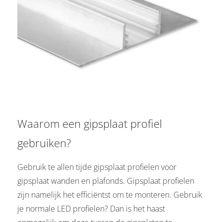
 op de
e. Hierdoor
 website-
ren
nte
enties
gebaseerd
 gedrag van
ezoeker.
Waarom een gipsplaat profiel
uren
gebruiken?
Gebruik te allen tijde gipsplaat profielen voor
gipsplaat wanden en plafonds. Gipsplaat profielen
zijn namelijk het efficiëntst om te monteren. Gebruik
je normale LED profielen? Dan is het haast