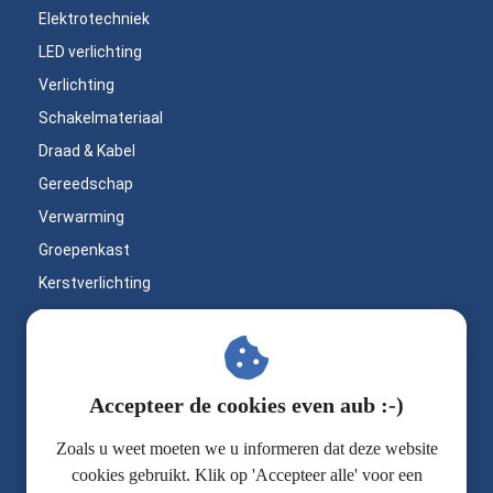
Elektrotechniek
LED verlichting
Verlichting
Schakelmateriaal
Draad & Kabel
Gereedschap
Verwarming
Groepenkast
Kerstverlichting
Bouwlampen
LED inbouwspots
Buitenverlichting
Op zoek naar
Accepteer de cookies even aub :-)
Badkamerverlichting
professioneel materiaal
Zoals u weet moeten we u informeren dat deze website
Praktische werktips
voor jouw klus?
cookies gebruikt. Klik op 'Accepteer alle' voor een