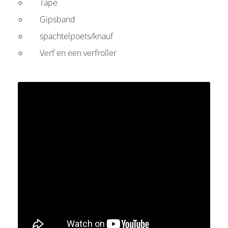
Tape
Gipsband
spachtelpoets/knauf
Verf en een verfroller