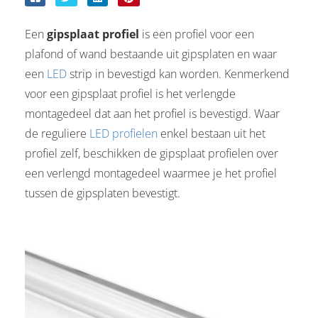
s kan de
e niet
Een
gipsplaat profiel
is een profiel voor een
oneren.
plafond of wand bestaande uit gipsplaten en waar
stieken
een
LED
strip in bevestigd kan worden. Kenmerkend
ische
voor een gipsplaat profiel is het verlengde
s worden
montagedeel dat aan het profiel is bevestigd. Waar
kt om
de reguliere
LED profielen
enkel bestaan uit het
em
profiel zelf, beschikken de gipsplaat profielen over
tie te
een verlengd montagedeel waarmee je het profiel
elen over
tussen de gipsplaten bevestigt.
drag van
zoeker op
site.
ting
ingcookies
 gebruikt
oekers te