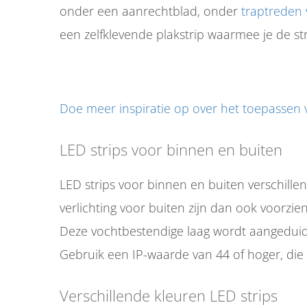
edrag van deze
onder een aanrechtblad, onder
traptreden 
ezoeker.
een zelfklevende plakstrip waarmee je de st
Voorkeuren opslaan
Doe meer inspiratie op over het toepassen v
LED strips voor binnen en buiten
LED strips voor binnen en buiten verschille
verlichting voor buiten zijn dan ook voorz
Deze vochtbestendige laag wordt aangedui
Gebruik een IP-waarde van 44 of hoger, die
Verschillende kleuren LED strips