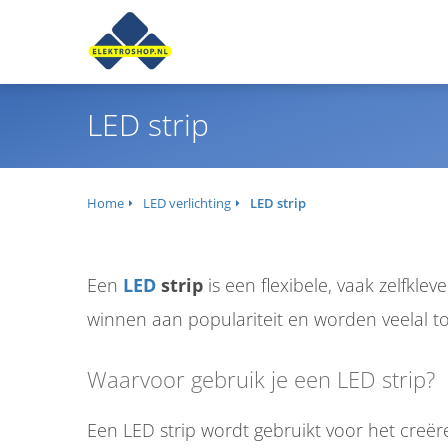
anoniem
nformatie te
erzamelen over
et gedrag van een
ezoeker op de
LED strip
ebsite.
Marketing
Home
LED verlichting
LED strip
arketingcookies
orden gebruikt
m bezoekers te
olgen op de
Een
LED
strip
is een flexibele, vaak zelfkl
ebsite. Hierdoor
winnen aan populariteit en worden veelal toe
unnen website-
igenaren
Waarvoor gebruik je een LED strip?
elevante
dvertenties tonen
ebaseerd op het
Een LED strip wordt gebruikt voor het creëren