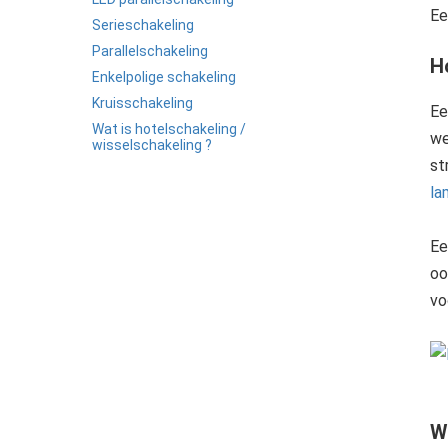
edrag van deze
Ee
ezoeker.
Serieschakeling
Parallelschakeling
H
Enkelpolige schakeling
Voorkeuren opslaan
Kruisschakeling
Ee
Wat is hotelschakeling /
we
wisselschakeling ?
st
la
Ee
oo
vo
W