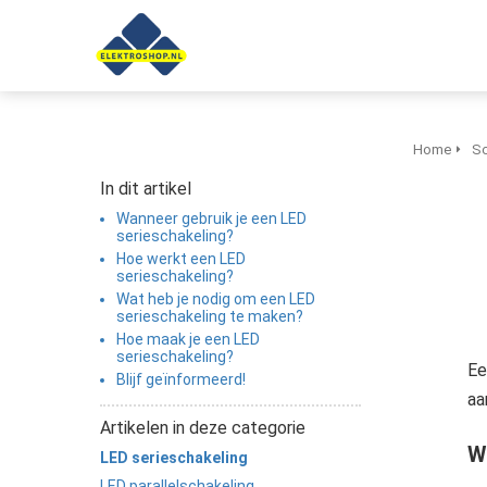
anoniem
nformatie te
erzamelen over
et gedrag van een
ezoeker op de
ebsite.
Home
Sc
In dit artikel
Marketing
Wanneer gebruik je een LED
arketingcookies
serieschakeling?
orden gebruikt
Hoe werkt een LED
serieschakeling?
m bezoekers te
Wat heb je nodig om een LED
olgen op de
serieschakeling te maken?
ebsite. Hierdoor
Hoe maak je een LED
unnen website-
serieschakeling?
E
Blijf geïnformeerd!
igenaren
aa
elevante
Artikelen in deze categorie
dvertenties tonen
W
LED serieschakeling
ebaseerd op het
LED parallelschakeling