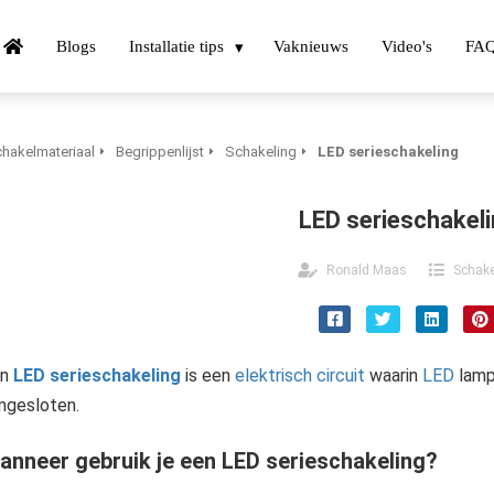
Blogs
Installatie tips
Vaknieuws
Video's
FA
hakelmateriaal
Begrippenlijst
Schakeling
LED serieschakeling
LED serieschakel
Ronald Maas
Schake
en
LED serieschakeling
is een
elektrisch circuit
waarin
LED
lampe
ngesloten.
anneer gebruik je een LED serieschakeling?