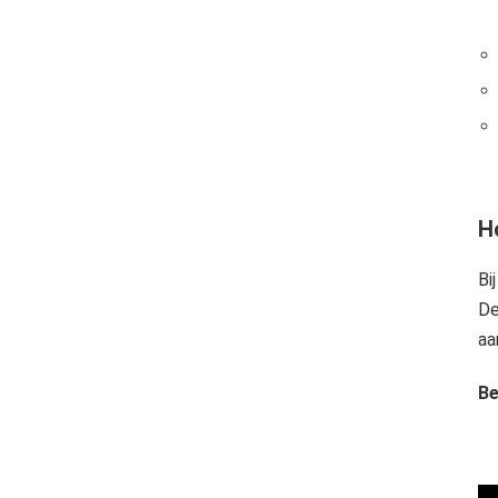
H
Bi
De
aa
Be