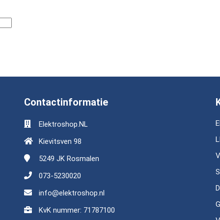
Contactinformatie
E
Elektroshop.NL
L
Kievitsven 98
V
5249 JK
Rosmalen
S
073-5230020
D
info@elektroshop.nl
G
KvK nummer: 71787100