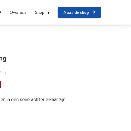
Q
Over ons
Shop
Naar de shop
ing
ling
n in een serie achter elkaar zijn