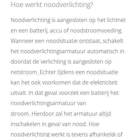
Hoe werkt noodverlichting?
 op de
e. Hierdoor
Noodverlichting is aangesloten op het lichtnet
 website-
ren
en een batterij, accu of noodstroomvoeding.
nte
Wanneer een noodsituatie ontstaat, schakelt
enties
gebaseerd
het noodverlichtingsarmatuur automatisch in
 gedrag van
doordat de verlichting is aangesloten op
ezoeker.
netstroom. Echter tijdens een noodsituatie
kan het ook voorkomen dat de elektriciteit
uren
uitvalt. In dat geval voorziet een batterij het
noodverlichtingsarmatuur van
stroom. Hierdoor zal het armatuur altijd
inschakelen in geval van nood. Hoe
noodverlichting werkt is tevens afhankelijk of