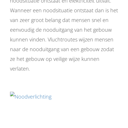
noodsituatie ontstaat en elektriciteit uitvalt.
s kan de
Wanneer een noodsituatie ontstaat dan is het
e niet
oneren.
van zeer groot belang dat mensen snel en
stieken
eenvoudig de nooduitgang van het gebouw
ische
kunnen vinden. Vluchtroutes wijzen mensen
s worden
naar de nooduitgang van een gebouw zodat
kt om
em
ze het gebouw op veilige wijze kunnen
tie te
verlaten.
elen over
drag van
zoeker op
site.
ting
ingcookies
 gebruikt
oekers te