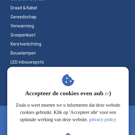
Draad & Kabel
Gereedschap
Verwarming
Groepenkast
Kerstverlichting
Bouwlampen
LED inbouwspots
Buitenverlichting
Badkamerverlichting
Op zoek naar
Praktische werktips
Accepteer de cookies even aub :-)
professioneel materiaal
Zoals u weet moeten we u informeren dat deze website
voor jouw klus?
cookies gebruikt. Klik op 'Accepteer alle' voor een
Ontdek Elektroshop, dé webshop
optimale werking van deze website.
privacy policy
voor hoogwaardige elektromaterialen
en deskundig advies. Alles wat je