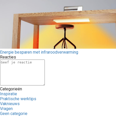
Energie besparen met infraroodverwarming
Reacties
Categorieën
Inspiratie
Praktische werktips
Vaknieuws
Vragen
Geen categorie