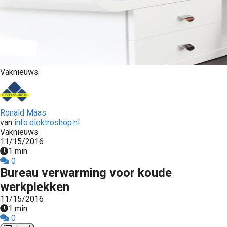
s kan de
e niet
oneren.
stieken
ische
Vaknieuws
s worden
kt om
em
Ronald Maas
tie te
van
info.elektroshop.nl
elen over
Vaknieuws
drag van
11/15/2016
zoeker op
1 min
0
site.
Bureau verwarming voor koude
ting
werkplekken
11/15/2016
ingcookies
1 min
 gebruikt
0
oekers te