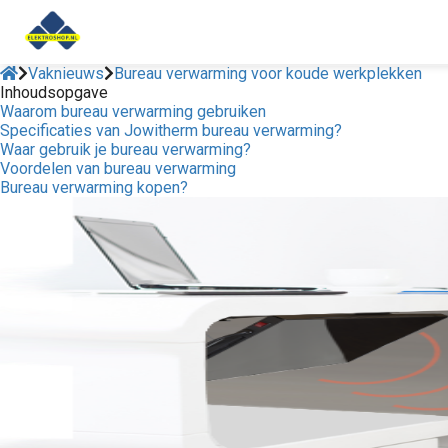
Vaknieuws
Bureau verwarming voor koude werkplekken
Inhoudsopgave
Waarom bureau verwarming gebruiken
ngen
Specificaties van Jowitherm bureau verwarming?
 policy
Waar gebruik je bureau verwarming?
Voordelen van bureau verwarming
Bureau verwarming kopen?
ioneel
onele
s zijn
kelijk om
bsite te
ken. Ze
 gebruikt
asisfuncties
der deze