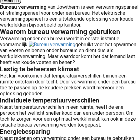
Inhoud
 op de
Bureau
verwarming
van Jowitherm is een verwarmingspaneel
of stralingspaneel voor onder een bureau. Het elektrische
e. Hierdoor
verwarmingspaneel is een uitstekende oplossing voor koude
 website-
werkplekken bijvoorbeeld op kantoor.
ren
Waarom bureau verwarming gebruiken
nte
Verwarming onder een bureau wordt in eerste instantie
enties
voornamelijk
gebruikt voor het opwarmen
van voeten en benen onder bureaus en dient dus als
gebaseerd
werkplekverwarming. Maar waardoor komt het dat iemand last
 gedrag van
heeft van koude voeten en benen?
ezoeker.
Lastig te beheersen klimaat
Het kan voorkomen dat temperatuurverschillen binnen een
ruimte ontstaan door tocht. Door verwarming onder een bureau
uren
toe te passen op de koudere plekken wordt hiervoor een
oplossing geboden.
Individuele temperatuurverschillen
Naast temperatuurverschillen in een ruimte, heeft de ene
persoon het wellicht sneller koud dan een ander persoon. Om
toch te zorgen voor een optimaal werkklimaat, kan ook in deze
situatie bureau verwarming worden toegepast.
Energiebesparing
Naast redenen om verwarming onder een bureau te gebruiken