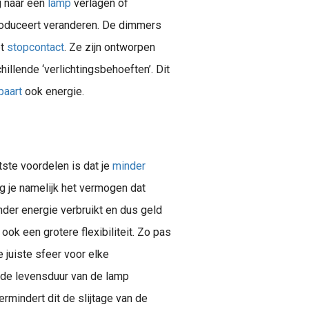
g naar een
lamp
verlagen of
produceert veranderen. De dimmers
et
stopcontact
. Ze zijn ontworpen
illende ‘verlichtingsbehoeften’. Dit
paart
ook energie.
ste voordelen is dat je
minder
ag je namelijk het vermogen dat
nder energie verbruikt en dus geld
ok een grotere flexibiliteit. Zo pas
e juiste sfeer voor elke
 de levensduur van de lamp
vermindert dit de slijtage van de