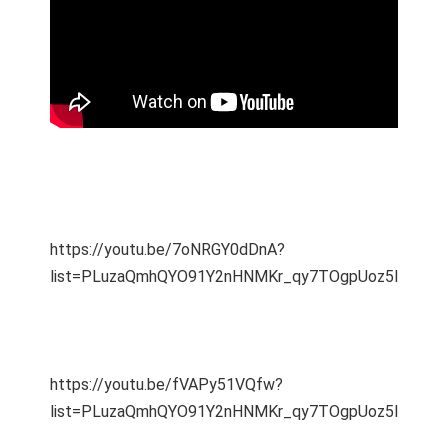
https://youtu.be/7oNRGY0dDnA?
list=PLuzaQmhQYO91Y2nHNMKr_qy7TOgpUoz5I
https://youtu.be/fVAPy51VQfw?
list=PLuzaQmhQYO91Y2nHNMKr_qy7TOgpUoz5I