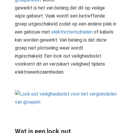
s kan de
gewerkt is het van belang dat dit op veilige
e niet
wijze gebeurt. Vaak wordt een betreffende
oneren.
groep uitgeschakeld zodat op een andere plek in
stieken
een gebouw met
elektriciteitsdraden
of kabels
ische
kan worden gewerkt. Van belang is dat deze
s worden
groep niet plotseling weer wordt
kt om
ingeschakeld. Een lock out veiligheidsslot
em
voorkomt dit en verzekert veiligheid tijdens
tie te
elektrawerkzaamheden.
elen over
drag van
zoeker op
site.
ting
ingcookies
 gebruikt
Wat is een lock out
oekers te