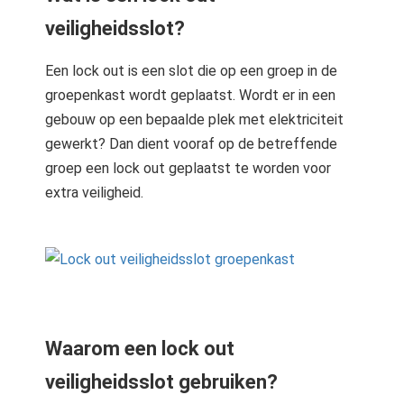
 op de
veiligheidsslot?
e. Hierdoor
 website-
Een lock out is een slot die op een groep in de
ren
groepenkast wordt geplaatst. Wordt er in een
nte
gebouw op een bepaalde plek met elektriciteit
enties
gewerkt? Dan dient vooraf op de betreffende
gebaseerd
 gedrag van
groep een lock out geplaatst te worden voor
ezoeker.
extra veiligheid.
uren
Waarom een lock out
veiligheidsslot gebruiken?