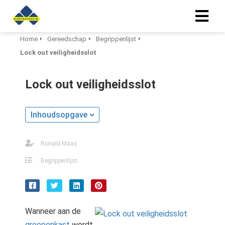
Home
Gereedschap
Begrippenlijst
Lock out veiligheidsslot
ngen
 policy
Lock out veiligheidsslot
Inhoudsopgave
ioneel
onele
Ronald Maas
s zijn
kelijk om
Begrippenlijst
bsite te
ken. Ze
 gebruikt
asisfuncties
Wanneer aan de
der deze
groepenkast
wordt