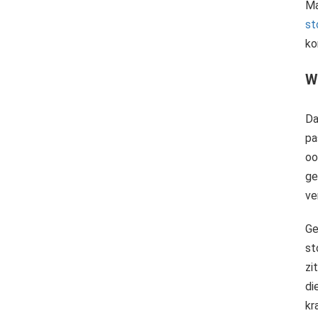
Ma
st
ko
W
Da
pa
oo
ge
ve
Ge
st
zi
di
kr