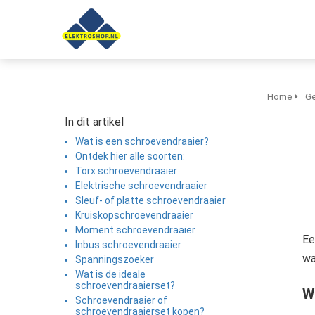
anoniem
nformatie te
erzamelen over
et gedrag van een
ezoeker op de
ebsite.
Home
Ge
In dit artikel
Marketing
Wat is een schroevendraaier?
arketingcookies
Ontdek hier alle soorten:
orden gebruikt
Torx schroevendraaier
m bezoekers te
Elektrische schroevendraaier
olgen op de
Sleuf- of platte schroevendraaier
ebsite. Hierdoor
Kruiskopschroevendraaier
Moment schroevendraaier
unnen website-
Ee
Inbus schroevendraaier
igenaren
wa
Spanningszoeker
elevante
Wat is de ideale
dvertenties tonen
schroevendraaierset?
W
ebaseerd op het
Schroevendraaier of
schroevendraaierset kopen?