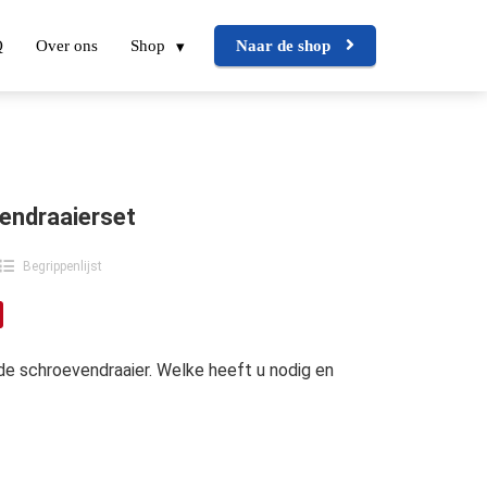
Q
Over ons
Shop
Naar de shop
endraaierset
Begrippenlijst
 de schroevendraaier. Welke heeft u nodig en