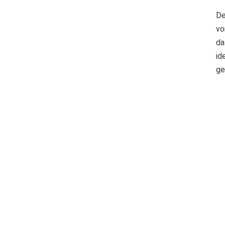
De
vo
da
id
ge