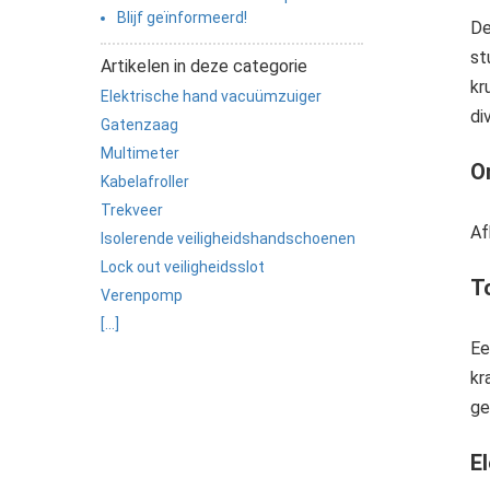
edrag van deze
Blijf geïnformeerd!
ezoeker.
De
st
Artikelen in deze categorie
kr
Voorkeuren opslaan
Elektrische hand vacuümzuiger
di
Gatenzaag
Multimeter
On
Kabelafroller
Trekveer
Af
Isolerende veiligheidshandschoenen
Lock out veiligheidsslot
T
Verenpomp
[...]
Ee
kr
ge
E