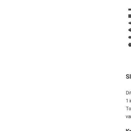
S
Di
1 
To
va