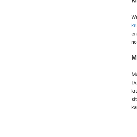
K
Wa
kr
en
no
M
Me
De
kr
si
ka