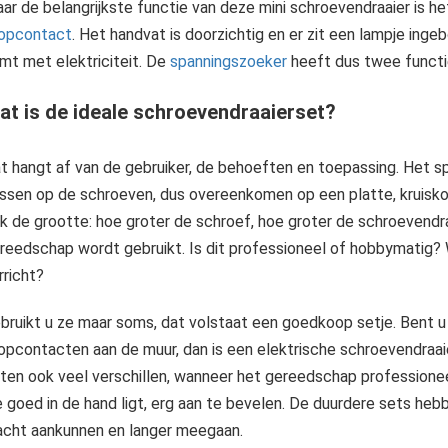
ar de belangrijkste functie van deze mini schroevendraaier is he
opcontact
. Het handvat is doorzichtig en er zit een lampje ing
mt met elektriciteit. De
spanningszoeker
heeft dus twee functi
at is de ideale schroevendraaierset?
t hangt af van de gebruiker, de behoeften en toepassing. Het s
ssen op de schroeven, dus overeenkomen op een platte, kruiskop
k de grootte: hoe groter de schroef, hoe groter de schroevendraa
reedschap wordt gebruikt. Is dit professioneel of hobbymatig
rricht?
bruikt u ze maar soms, dat volstaat een goedkoop setje. Bent u
opcontacten aan de muur, dan is een elektrische schroevendraai
tten ook veel verschillen, wanneer het gereedschap professionee
e goed in de hand ligt, erg aan te bevelen. De duurdere sets he
acht aankunnen en langer meegaan.