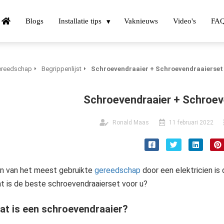
Blogs
Installatie tips
Vaknieuws
Video's
FA
reedschap
Begrippenlijst
Schroevendraaier + Schroevendraaierset
Schroevendraaier + Schroev
Ronald Maas
11 februari 2022
n van het meest gebruikte
gereedschap
door een elektricien is
t is de beste schroevendraaierset voor u?
at is een schroevendraaier?