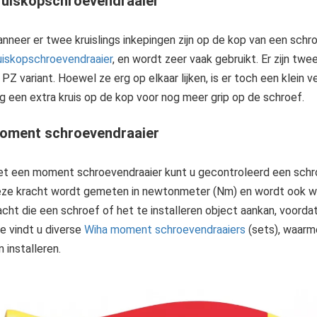
ruiskopschroevendraaier
nneer er twee kruislings inkepingen zijn op de kop van een schr
uiskopschroevendraaier
, en wordt zeer vaak gebruikt. Er zijn tw
 PZ variant. Hoewel ze erg op elkaar lijken, is er toch een klein v
g een extra kruis op de kop voor nog meer grip op de schroef.
oment schroevendraaier
t een moment schroevendraaier kunt u gecontroleerd een schroe
ze kracht wordt gemeten in newtonmeter (Nm) en wordt ook we
acht die een schroef of het te installeren object aankan, voorda
te vindt u diverse
Wiha moment schroevendraaiers
(sets), waarme
n installeren.